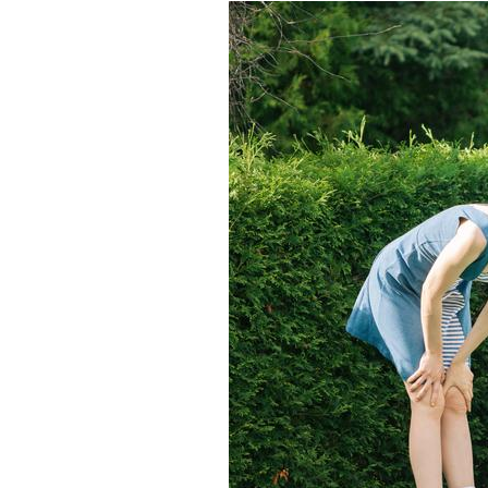
に！
「相
続
土
地
国
庫
帰
属
制
度」
と
は？