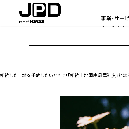
コ
カテゴリ:
終
ン
テ
事業・サー
ン
ツ
へ
ス
キ
ッ
プ
相続した土地を手放したいときに！「相続土地国庫帰属制度」とは