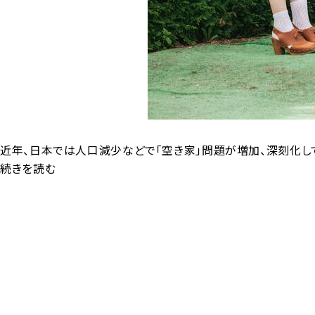
近年、日本では人口減少などで「空き家」問題が増加、深刻化して
相
続きを読む
続
し
た
「空
き
家」
の
た