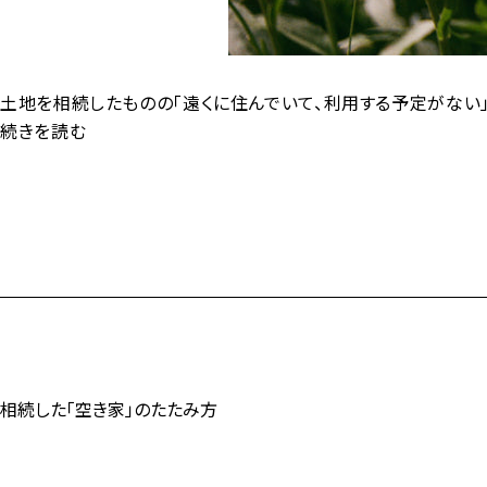
土地を相続したものの「遠くに住んでいて、利用する予定がない
相
続きを読む
続
し
た
土
地
を
手
放
し
た
相続した「空き家」のたたみ方
い
と
き