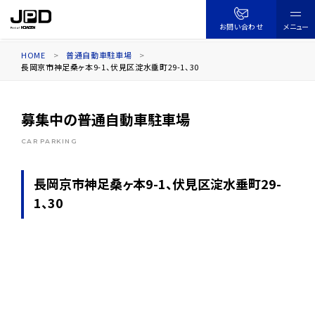
コ
ン
お問い合わせ
メニュー
テ
HOME
普通自動車駐車場
ン
長岡京市神足桑ヶ本9-1、伏見区淀水垂町29-1、30
ツ
へ
ス
募集中の普通自動車駐車場
キ
CAR PARKING
ッ
プ
長岡京市神足桑ヶ本9-1、伏見区淀水垂町29-
1、30